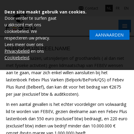
Contact
NL
FR
EN
Deze site maakt gebruik van cookies.
Door verder te surfen gaat
u akkoord met ons
cookiebeleid. We
AANVAARDEN
respecteren uw privacy.
Lees meer over ons
FEBEV PLUS DEELNAME
Privacybeleid
en ons
Cookiebeleid
.
Indien slachhuizen, uitsnijderijen of groothandels ( al dan niet
met fysieke activiteit) geen lidmaatschap van FEBEV wensen
aan te gaan, maar zich enkel willen aansluiten bij het
lastenboek Febev Plus Varken (Belpork/BePork/QS) of Febev
Plus Rund (Belbeef), dan kan dit voor het bedrag van €2675
per jaar (exclusief btw & auditkosten).
In een aantal gevallen is het echter voordeliger om volwaardig
lid te worden van FEBEV, gezien deelname aan een Febev Plus
lastenboek dan 550 euro (exclusief btw) bedraagt, en 220 euro
(exclusief btw) indien uw bedrijf minder dan 10.000.000 €
omzet (bruto marge van 1.000.000) heeft.