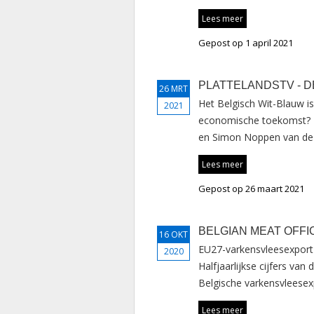
Lees meer
Gepost op 1 april 2021
PLATTELANDSTV - 
26 MRT
Het Belgisch Wit-Blauw is
2021
economische toekomst? D
en Simon Noppen van de 
Lees meer
Gepost op 26 maart 2021
BELGIAN MEAT OFFI
16 OKT
EU27-varkensvleesexport
2020
Halfjaarlijkse cijfers va
Belgische varkensvleesex
Lees meer