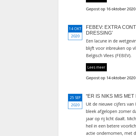
Gepost op 16 oktober 2020
FEBEV: EXTRA CONT
14 OKT
DRESSING’
2020
Een lacune in de wetgevi
blijft voor inbreuken op v
Belgisch Vlees (FEBEV).
Lees meer
Gepost op 14 oktober 2020
“ER IS NIKS MIS M
25 SEP
Uit de nieuwe cijfers va
2020
bleek afgelopen zomer da
jaar op rij licht daalt. M
heil in een betere voorlic
actie ondernomen, met de