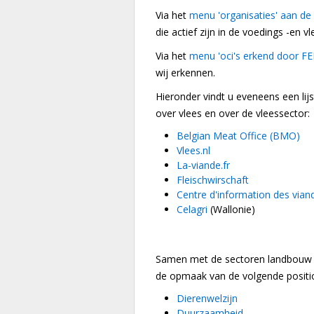
Via het
menu 'organisaties' aan de
die actief zijn in de voedings -en v
Via het
menu 'oci's erkend door F
wij erkennen.
Hieronder vindt u eveneens een lijs
over vlees en over de vleessector:
Belgian Meat Office (BMO)
Vlees.nl
La-viande.fr
Fleischwirschaft
Centre d'information des vian
Celagri
(Wallonie)
Samen met de sectoren landbouw e
de opmaak van de volgende positio
Dierenwelzijn
Duurzaamheid