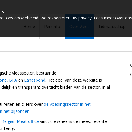
es.
met ons cookiebeleid. We respecteren uw privacy. Lees meer over ons
Home
Persinfo
Over Vlees
Lidmaatschap
O
lgische vleessector, bestaande
ond
,
BFA
en
Landsbond
. Het doel van deze website is
idelijk en transparant overzicht bieden van de sector, in al
u feiten en cijfers over
de voedingssector in het
n het bijzonder.
 Belgian Meat office
vindt u eveneens de meest recente
or terug.