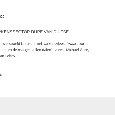
020
RKENSSECTOR DUPE VAN DUITSE
 overspoeld te raken met varkensvlees, "waardoor er
men, en de marges zullen dalen", vreest Michael Gore,
van Febev.
020