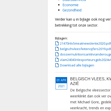
Economie
Gezondheid
Verder kan u in bijlage ook nog ve
betrekking tot onze sector.
Bijlagen:
21470nlv5meatnewslente2020.pd
belgischvleesfeitencijfers2019.pd
dossiernutritionsantévianderoug
vlam24043nlexporteursgids2024v
Download alle bijlagen
BELGISCH VLEES, KW
01 APR
AZIË
2021
De Belgische vleessector
weerklinkt dan ook ver o
met Michael Gore, gedele
veerkracht, trends en exp