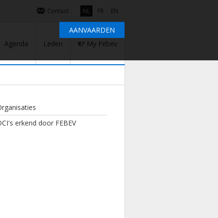
Contact
NL
FR
EN
AANVAARDEN
Agenda
Leden
My Febev
rganisaties
OCI's erkend door FEBEV