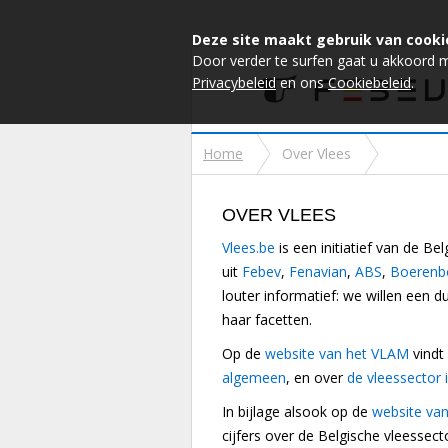
Deze site maakt gebruik van cooki
Door verder te surfen gaat u akkoord 
Privacybeleid
en ons
Cookiebeleid
.
Home
Over Vlees
OVER VLEES
Vlees.be
is een initiatief van de Be
uit
Febev
,
Fenavian
,
ABS
,
Boerenb
louter informatief: we willen een du
haar facetten.
Op de
website van het VLAM
vindt 
algemeen
, en over
de vleessector i
In bijlage alsook op de
website van
cijfers over de Belgische vleessect