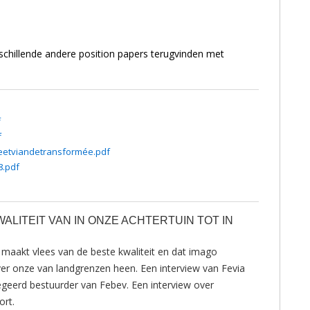
rschillende andere position papers terugvinden met
f
f
eetviandetransformée.pdf
8.pdf
ALITEIT VAN IN ONZE ACHTERTUIN TOT IN
 maakt vlees van de beste kwaliteit en dat imago
ver onze van landgrenzen heen. Een interview van Fevia
geerd bestuurder van Febev. Een interview over
ort.