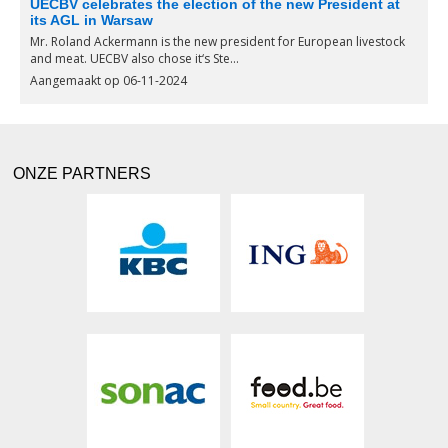
UECBV celebrates the election of the new President at
its AGL in Warsaw
Mr. Roland Ackermann is the new president for European livestock
and meat. UECBV also chose it‘s Ste...
Aangemaakt op 06-11-2024
ONZE PARTNERS