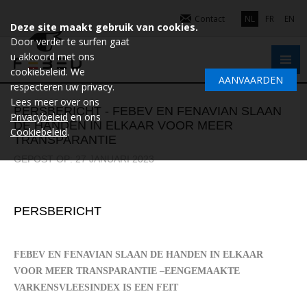
Contact
NL
FR
EN
Deze site maakt gebruik van cookies.
Door verder te surfen gaat
u akkoord met ons
cookiebeleid. We
AANVAARDEN
respecteren uw privacy.
Lees meer over ons
PERSBERICHT - FEBEV EN FENAVIAN SLAAN
Privacybeleid
en ons
DE HANDEN IN ELKAAR VOOR MEER
Cookiebeleid
.
TRANSPARANTIE
GEPOST OP: 27 JANUARI 2023
PERSBERICHT
FEBEV EN FENAVIAN SLAAN DE HANDEN IN ELKAAR
VOOR MEER TRANSPARANTIE –
EENGEMAAKTE
VARKENSVLEESINDEX IS EEN FEIT