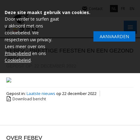
Contact
NL
FR
EN
Deze site maakt gebruik van cookies.
Door verder te surfen gaat
u akkoord met ons
cookiebeleid. We
AANVAARDEN
respecteren uw privacy.
Lees meer over ons
FEBEV - PRETTIGE FEESTEN EN EEN GEZOND
Privacybeleid
en ons
2023
Cookiebeleid
.
GEPOST OP: 22 DECEMBER 2022
Gepost in:
Laatste nieuws
op 22 december 2022
Download bericht
OVER FEBEV