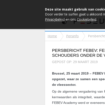
Deze site maakt gebruik van cooki
Door verder te surfen gaat u akkoord 
Privacybeleid
en ons
Cookiebeleid
.
Home
Persinfo
Persbericht
PERSBERICHT FEBEV: FE
SCHOUDERS ONDER DE 
GEPOST OP: 29 MAART 2019
Brussel, 25 maart 2019 – FEBEV
opgezet, waar ze samen een spec
de vleessector.
Op de algemene vergadering van F
kernwaarden als integriteit, waar
FEBEV Academy werd er eveneens 