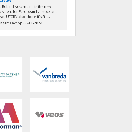
arsaw
. Roland Ackermann is the new
esident for European livestock and
at. UECBV also chose it‘s Ste...
ngemaakt op 06-11-2024