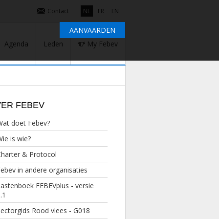
Contact
NL
FR
EN
AANVAARDEN
Agenda
Leden
My Febev
ER FEBEV
Wat doet Febev?
ie is wie?
harter & Protocol
ebev in andere organisaties
astenboek FEBEVplus - versie
.1
ectorgids Rood vlees - G018