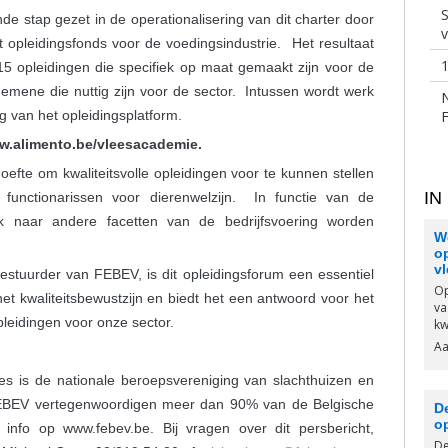
S
e stap gezet in de operationalisering van dit charter door
 opleidingsfonds voor de voedingsindustrie. Het resultaat
1
5 opleidingen die specifiek op maat gemaakt zijn voor de
emene die nuttig zijn voor de sector. Intussen wordt werk
g van het opleidingsplatform.
.alimento.be/vleesacademie
.
hoefte om kwaliteitsvolle opleidingen voor te kunnen stellen
IN
functionarissen voor dierenwelzijn. In functie van de
k naar andere facetten van de bedrijfsvoering worden
We
op
v
estuurder van FEBEV, is dit opleidingsforum een essentiel
Op
et kwaliteitsbewustzijn en biedt het een antwoord voor het
va
opleidingen voor onze sector.
kw
Aa
es is de nationale beroepsvereniging van slachthuizen en
 FEBEV vertegenwoordigen meer dan 90% van de Belgische
D
o
 info op www.febev.be. Bij vragen over dit persbericht,
De