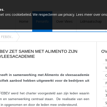
es.
met ons cookiebeleid. We respecteren uw privacy. Lees meer over ons
Home
Persinfo
Over Vlees
Lidmaatschap
 FEBEV...
BEV ZET SAMEN MET ALIMENTO ZIJN
OV
VLEESACADEMIE
W
 heeft in samenwerking met Alimento de vleesacademie
C
ifiek aanbod hebben uitgewerkt voor de bedrijven uit
F
L
EBEV werd het charter voorgesteld aan zijn leden waarin
3
den en samenwerking centraal staan. De realisatie van een
S
in opgenomen en door de leden mee ondersteund.