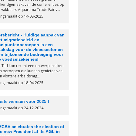
kendgemaakt van de conferenties op
 vakbeurs Aquarama Trade Fair v...
ngemaakt op 14-08-2025
ersbericht - Huidige aanpak van
t migratiebeleid en
nelpuntenberoepen is een
aakslag voor de vleessector en
en bijkomende bedreiging voor
e voedselzekerheid
 Tijd kon recent een ontwerp inkijken
n beroepen die kunnen genieten van
n vlottere arbeidsmig...
ngemaakt op 18-04-2025
este wensen voor 2025 !
ngemaakt op 24-12-2024
ECBV celebrates the election of
e new President at its AGL in