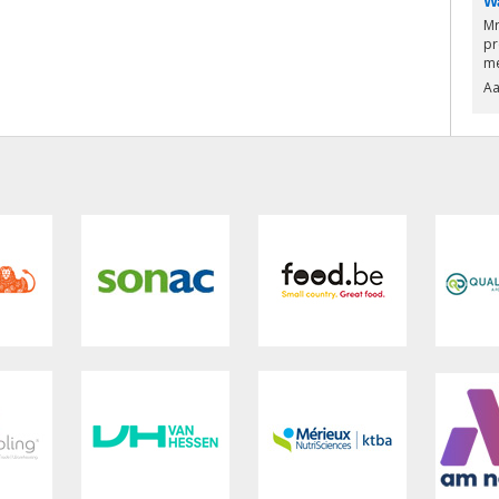
W
Mr
pr
me
Aa