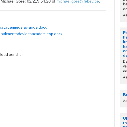
 Michael Gore: 02/219.54.20 of
michael.gore@febev.be
.
be
de
Aa
oacademiedelaviande.docx
P
menalimentodevleesacademieop.docx
he
k
k
e
oad bericht
d
De
va
ee
Aa
B
Aa
U
th