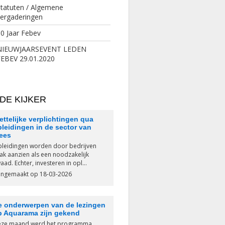
tatuten / Algemene
vergaderingen
0 Jaar Febev
NIEUWJAARSEVENT LEDEN
FEBEV 29.01.2020
 DE KIJKER
ttelijke verplichtingen qua
leidingen in de sector van
lees
leidingen worden door bedrijven
ak aanzien als een noodzakelijk
aad. Echter, investeren in opl...
ngemaakt op 18-03-2026
e onderwerpen van de lezingen
p Aquarama zijn gekend
ze maand werd het programma