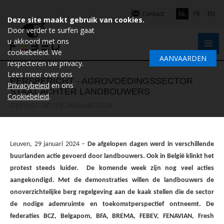
Contact
NL
FR
EN
Deze site maakt gebruik van cookies.
Door verder te surfen gaat
u akkoord met ons
cookiebeleid. We
AANVAARDEN
respecteren uw privacy.
Lees meer over ons
PERSBERICHT - AGROVOEDINGSSECTOR
Privacybeleid
en ons
STAAT ACHTER LANDBOUWERS
Cookiebeleid
.
GEPOST OP: 29 JANUARI 2024
Leuven, 29 januari 2024 –
De afgelopen dagen werd in verschillende
buurlanden actie gevoerd door landbouwers. Ook in België klinkt het
protest steeds luider. De komende week zijn nog veel acties
aangekondigd. Met de demonstraties willen de landbouwers de
onoverzichtelijke berg regelgeving aan de kaak stellen die de sector
de nodige ademruimte en toekomstperspectief ontneemt. De
federaties BCZ, Belgapom, BFA, BREMA, FEBEV, FENAVIAN, Fresh