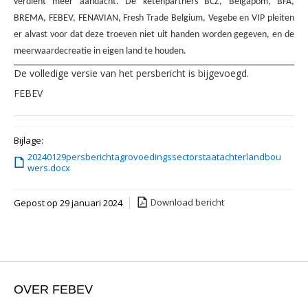
verdient meer aandacht. De ketenpartners BCZ, Belgapom, BFA,
BREMA, FEBEV, FENAVIAN, Fresh Trade Belgium, Vegebe en VIP pleiten
er alvast voor dat deze troeven niet uit handen worden gegeven, en de
meerwaardecreatie in eigen land te houden.
De volledige versie van het persbericht is bijgevoegd.
FEBEV
Bijlage:
20240129persberichtagrovoedingssectorstaatachterlandbou
wers.docx
Download bericht
Gepost op 29 januari 2024
OVER FEBEV