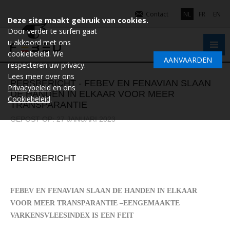
Contact
NL
FR
EN
Deze site maakt gebruik van cookies.
Door verder te surfen gaat
u akkoord met ons
cookiebeleid. We
AANVAARDEN
respecteren uw privacy.
Lees meer over ons
PERSBERICHT - FEBEV EN FENAVIAN SLAAN
Privacybeleid
en ons
DE HANDEN IN ELKAAR VOOR MEER
Cookiebeleid
.
TRANSPARANTIE
GEPOST OP: 27 JANUARI 2023
PERSBERICHT
FEBEV EN FENAVIAN SLAAN DE HANDEN IN ELKAAR
VOOR MEER TRANSPARANTIE –
EENGEMAAKTE
VARKENSVLEESINDEX IS EEN FEIT