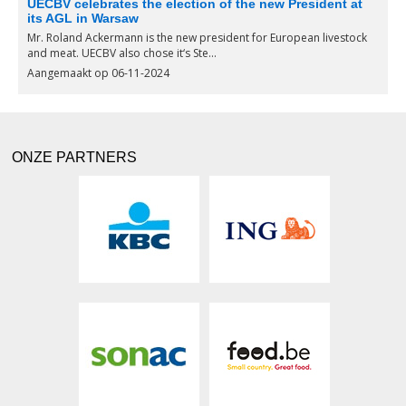
UECBV celebrates the election of the new President at
its AGL in Warsaw
Mr. Roland Ackermann is the new president for European livestock
and meat. UECBV also chose it‘s Ste...
Aangemaakt op 06-11-2024
ONZE PARTNERS