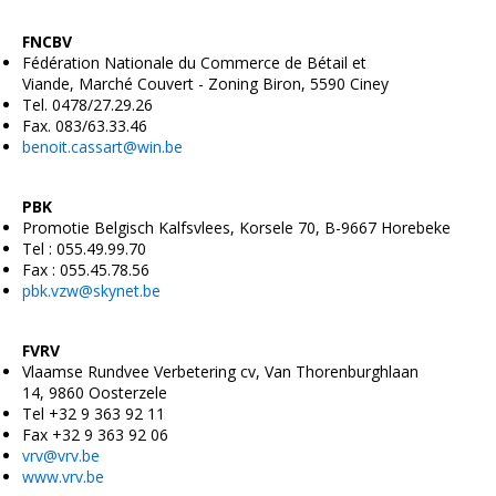
FNCBV
Fédération Nationale du Commerce de Bétail et
Viande, Marché Couvert - Zoning Biron, 5590 Ciney
Tel. 0478/27.29.26
Fax. 083/63.33.46
benoit.cassart@win.be
PBK
Promotie Belgisch Kalfsvlees, Korsele 70, B-9667 Horebeke
Tel : 055.49.99.70
Fax : 055.45.78.56
pbk.vzw@skynet.be
F
VRV
Vlaamse Rundvee Verbetering cv, Van Thorenburghlaan
14, 9860 Oosterzele
Tel +32 9 363 92 11
Fax +32 9 363 92 06
vrv@vrv.be
www.vrv.be