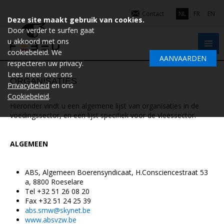
Contact
NL
FR
EN
Deze site maakt gebruik van cookies.
Door verder te surfen gaat
u akkoord met ons
cookiebeleid. We
AANVAARDEN
respecteren uw privacy.
Lees meer over ons
ORGANISATIES
Privacybeleid
en ons
Cookiebeleid
.
Hieronder vindt u een algemene lijst van organisaties in de
voedingssector, en een lijst specifiek voor de vleessector.
ALGEMEEN
ABS, Algemeen Boerensyndicaat, H.Consciencestraat 53
a, 8800 Roeselare
Tel +32 51 26 08 20
Fax +32 51 24 25 39
abs.smw@skynet.be
www.absvzw.be