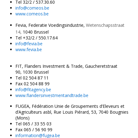
Tel 32/2 / 537.30.60
info@comeos.be
www.comeos.be
Fevia, Federatie Voedingsindustrie,
Wetenschapsstraat
14,
1040 Brussel
Tel +32/2 / 550.17.64
info@fevia.be
www.fevia.be
FIT, Flanders Investment & Trade, Gaucheretstraat
90, 1030 Brussel
Tel 02 504 87 11
Fax 02 504 88 99
info@fitagency.be
www.flandersinvestmentandtrade.be
FUGEA, Fédération Unie de Groupements d’Eleveurs et
d’Agriculteurs asbl, Rue Louis Piérard, 53, 7040 Bougnies
(Mons)
Tel 065 / 33 55 03
Fax 065 / 56 90 99
information@fugea.be