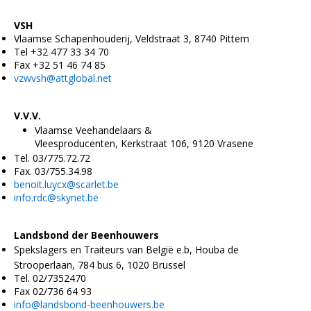
VSH
Vlaamse Schapenhouderij, Veldstraat 3, 8740 Pittem
Tel +32 477 33 34 70
Fax +32 51 46 74 85
vzwvsh@attglobal.net
V.V.V.
Vlaamse Veehandelaars &
Vleesproducenten,
Kerkstraat 106, 9120 Vrasene
Tel. 03/775.72.72
Fax. 03/755.34.98
benoit.luycx@scarlet.be
info.rdc@skynet.be
Landsbond der Beenhouwers
Spekslagers en Traiteurs van België e.b,
Houba de
Strooperlaan, 784 bus 6,
1020 Brussel
Tel. 02/7352470
Fax 02/736 64 93
info@landsbond-beenhouwers.be