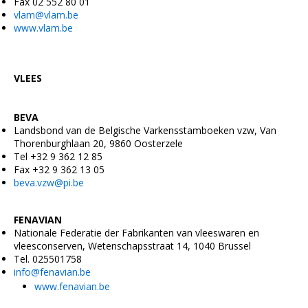
Fax 02 552 80 01
vlam@vlam.be
www.vlam.be
VLEES
BEVA
Landsbond van de Belgische Varkensstamboeken vzw, Van
Thorenburghlaan 20, 9860 Oosterzele
Tel +32 9 362 12 85
Fax +32 9 362 13 05
beva.vzw@pi.be
FENAVIAN
Nationale Federatie der Fabrikanten van vleeswaren en
vleesconserven, Wetenschapsstraat 14, 1040 Brussel
Tel. 025501758
info@fenavian.be
www.fenavian.be