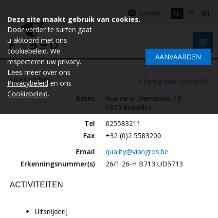
Contact
NL
FR
EN
Deze site maakt gebruik van cookies.
Door verder te surfen gaat
u akkoord met ons
cookiebeleid. We
AANVAARDEN
respecteren uw privacy.
Lees meer over ons
VIANGRO
« Terug naar overzicht
Privacybeleid
en ons
Cookiebeleid
.
Adres
Rue de la Bienvenue, 10
1070 Bruxelles
Tel
025583211
Fax
+32 (0)2 5583200
Email
quality@viangros.be
Erkenningsnummer(s)
26/1 26-H B713 UD5713
ACTIVITEITEN
Uitsnijderij