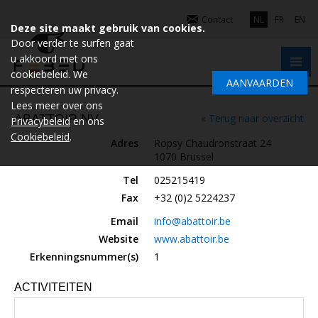
Contact
NL
FR
EN
Deze site maakt gebruik van cookies.
Door verder te surfen gaat
u akkoord met ons
cookiebeleid. We
AANVAARDEN
respecteren uw privacy.
Lees meer over ons
ABATTOIR NV
« Terug naar overzicht
Privacybeleid
en ons
Cookiebeleid
.
Adres
Ropsy Chaudronstraat 24
1070 Brussel
Tel
025215419
Fax
+32 (0)2 5224237
Email
info@abattoir.be
Website
www.abattoir.be
Erkenningsnummer(s)
1
ACTIVITEITEN