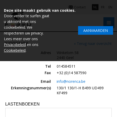
Contact
NL
FR
EN
Deze site maakt gebruik van cookies.
Door verder te surfen gaat
u akkoord met ons
cookiebeleid. We
AANVAARDEN
respecteren uw privacy.
Lees meer over ons
NORENCA
« Terug naar overzicht
Privacybeleid
en ons
Cookiebeleid
.
Adres
Winkelom 58
2440 Geel
Tel
014584511
Fax
+32 (0)14 587590
Email
info@norenca.be
Erkenningsnummer(s)
130/1 130/1-H B499 UD499
KF499
LASTENBOEKEN