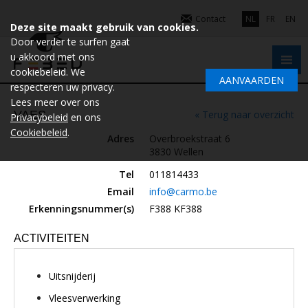
Contact
NL
FR
EN
Deze site maakt gebruik van cookies.
Door verder te surfen gaat
u akkoord met ons
cookiebeleid. We
AANVAARDEN
respecteren uw privacy.
Lees meer over ons
VAES
« Terug naar overzicht
Privacybeleid
en ons
Cookiebeleid
.
Adres
Overbroekstraat 6
3830 Wellen
Tel
011814433
Email
info@carmo.be
Erkenningsnummer(s)
F388 KF388
ACTIVITEITEN
Uitsnijderij
Vleesverwerking