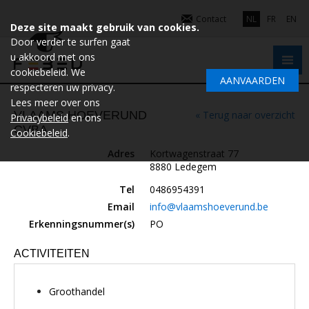
Contact
NL
FR
EN
Deze site maakt gebruik van cookies.
Door verder te surfen gaat
u akkoord met ons
cookiebeleid. We
AANVAARDEN
respecteren uw privacy.
Lees meer over ons
VLAAMS HOEVERUND
« Terug naar overzicht
Privacybeleid
en ons
CVBA
Cookiebeleid
.
Adres
Kortwagenstraat 77
8880 Ledegem
Tel
0486954391
Email
info@vlaamshoeverund.be
Erkenningsnummer(s)
PO
ACTIVITEITEN
Groothandel