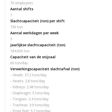
70 employees
Aantal shifts
1
Slachtcapaciteit (ton) per shift
736 ton
Aantal werkdagen per week
5
Jaarlijkse slachtcapaciteit (ton)
184.000 ton
Capaciteit van de snijzaal
60 ton/day
Verwerkingscapaciteit slachtafval (ton)
- Heads: 37.2 tons/day
- Hearts: 2.8 tons/day
- Kidneys: 2.48 tons/day
- Diaphragm: 5 tons/day
- Tongues: 2.4 tons/day
- Tracheas: 3.9 tons/day
- Front feet: 5.2 tons/day