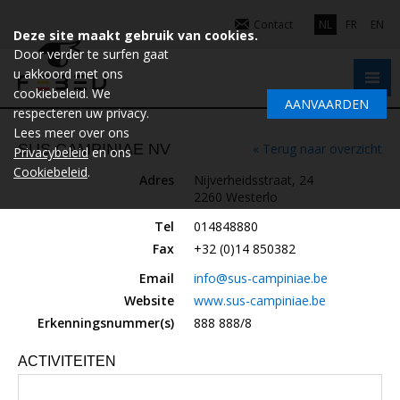
Contact
NL
FR
EN
Deze site maakt gebruik van cookies.
Door verder te surfen gaat
u akkoord met ons
cookiebeleid. We
AANVAARDEN
respecteren uw privacy.
Lees meer over ons
SUS CAMPINIAE NV
« Terug naar overzicht
Privacybeleid
en ons
Cookiebeleid
.
Adres
Nijverheidsstraat, 24
2260 Westerlo
Tel
014848880
Fax
+32 (0)14 850382
Email
info@sus-campiniae.be
Website
www.sus-campiniae.be
Erkenningsnummer(s)
888 888/8
ACTIVITEITEN