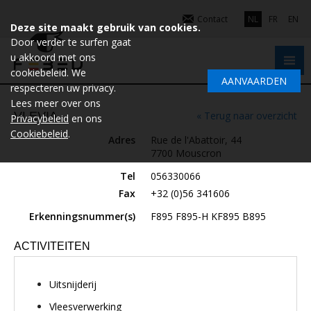
Contact
NL
FR
EN
Deze site maakt gebruik van cookies.
Door verder te surfen gaat
u akkoord met ons
cookiebeleid. We
AANVAARDEN
respecteren uw privacy.
Lees meer over ons
VLEVIA
« Terug naar overzicht
Privacybeleid
en ons
Cookiebeleid
.
Adres
Rue de l'Abattoir, 44
7700 Mouscron
Tel
056330066
Fax
+32 (0)56 341606
Erkenningsnummer(s)
F895 F895-H KF895 B895
ACTIVITEITEN
Uitsnijderij
Vleesverwerking