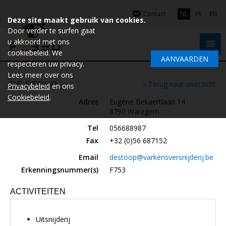
Contact
NL
FR
EN
Deze site maakt gebruik van cookies.
Door verder te surfen gaat
u akkoord met ons
cookiebeleid. We
AANVAARDEN
respecteren uw privacy.
Lees meer over ons
DE STOOP
« Terug naar overzicht
Privacybeleid
en ons
Cookiebeleid
.
Adres
Eugène Bekaertlaan 14
8790 Waregem
Tel
056688987
Fax
+32 (0)56 687152
Email
destoop@varkensversnijderij.be
Erkenningsnummer(s)
F753
ACTIVITEITEN
Uitsnijderij