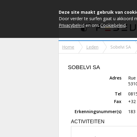
Deze site maakt gebruik van cooki
Door verder te surfen gaat u akkoord 
Privacybeleid
en ons
Cookiebeleid
.
Home
Leden
Sobelvi SA
SOBELVI SA
Adres
Rue 
531
Tel
081
Fax
+32 
Erkenningsnummer(s)
183
ACTIVITEITEN