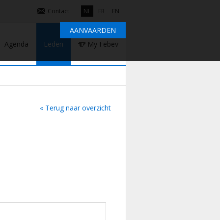
Contact
NL
FR
EN
AANVAARDEN
Agenda
Leden
My Febev
« Terug naar overzicht