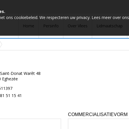
es.
met ons cookiebeleid. We respecteren uw privacy. Lees meer over ons
Home
Persinfo
Over Vlees
Lidmaatschap
Saint-Donat Warêt 48
0 Eghezée
511397
81 51 15 41
COMMERCIALISATIEVORM