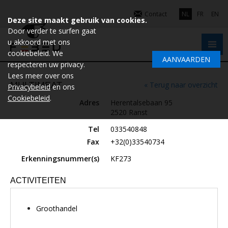
Contact
NL
FR
EN
Deze site maakt gebruik van cookies.
Door verder te surfen gaat
u akkoord met ons
cookiebeleid. We
AANVAARDEN
respecteren uw privacy.
Lees meer over ons
MULTIMEAT
« Terug naar overzicht
Privacybeleid
en ons
Cookiebeleid
.
Adres
Herentalsebaan 95
2520 Ranst
Tel
033540848
Fax
+32(0)33540734
Erkenningsnummer(s)
KF273
ACTIVITEITEN
Groothandel