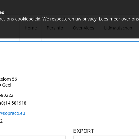
es.
met ons cookiebeleid. We respecteren uw privacy. Lees meer over ons
Home
Persinfo
Over Vlees
Lidmaatschap
kelom 56
 Geel
580222
(0)14 581918
o@sopraco.eu
/2
EXPORT