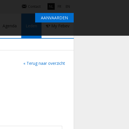
Contact
NL
FR
EN
AANVAARDEN
Agenda
Leden
My Febev
« Terug naar overzicht