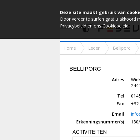
Deze site maakt gebruik van cooki
Door verder te surfen gaat u akkoord 
Privacybeleid
en ons
Cookiebeleid
.
Home
Leden
Belliporc
BELLIPORC
Adres
Win
2440
Tel
014
Fax
+32 
Email
inf
Erkenningsnummer(s)
130
ACTIVITEITEN