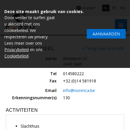
Contact
NL
FR
EN
Deze site maakt gebruik van cookies.
Door verder te surfen gaat
u akkoord met ons
cookiebeleid. We
AANVAARDEN
respecteren uw privacy.
Lees meer over ons
SLACHTHUIS GEEL
« Terug naar overzicht
Privacybeleid
en ons
Cookiebeleid
.
Adres
Winkelom 52
2440 Geel
Tel
014580222
Fax
+32 (0)14 581918
Email
info@norenca.be
Erkenningsnummer(s)
130
ACTIVITEITEN
Slachthuis