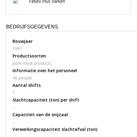
Febev Plus Varken
BEDRIJFSGEGEVENS
Bouwjaar
1991
Productsoorten
pork meat products
Informatie over het personeel
40 people
Aantal shifts
1
Slachtcapaciteit (ton) per shift
-
Capaciteit van de snijzaal
-
Verwerkingscapaciteit slachtafval (ton)
-