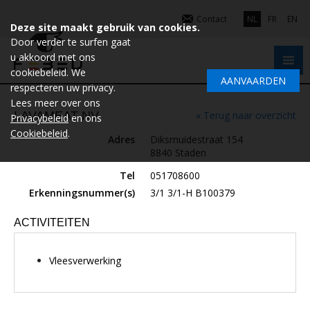
Contact
NL
FR
EN
Deze site maakt gebruik van cookies.
Door verder te surfen gaat
u akkoord met ons
cookiebeleid. We
AANVAARDEN
respecteren uw privacy.
Lees meer over ons
LAVAMEAT NV
« Terug naar overzicht
Privacybeleid
en ons
Cookiebeleid
.
Adres
Diksmuidestraat 154
8840 Staden
Tel
051708600
Erkenningsnummer(s)
3/1 3/1-H B100379
ACTIVITEITEN
Vleesverwerking