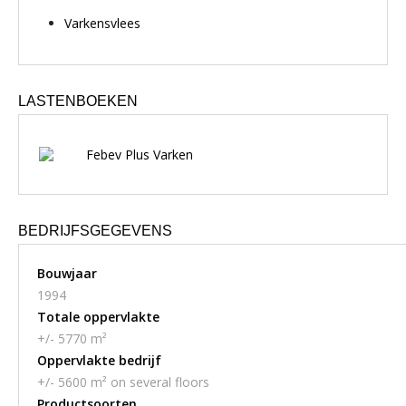
Varkensvlees
LASTENBOEKEN
Febev Plus Varken
BEDRIJFSGEGEVENS
Bouwjaar
1994
Totale oppervlakte
+/- 5770 m²
Oppervlakte bedrijf
+/- 5600 m² on several floors
Productsoorten