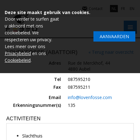
Contact
NL
FR
EN
Deze site maakt gebruik van cookies.
Door verder te surfen gaat
u akkoord met ons
cookiebeleid. We
AANVAARDEN
respecteren uw privacy.
Lees meer over ons
LOVENFOSSE (ABATTOIR)
« Terug naar overzicht
Privacybeleid
en ons
Cookiebeleid
.
Adres
Rue de Merckhof, 44
4880 Aubel
Tel
087595210
Fax
087595211
Email
info@lovenfosse.com
Erkenningsnummer(s)
135
ACTIVITEITEN
Slachthuis