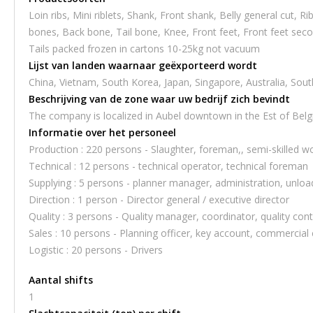
Loin ribs, Mini riblets, Shank, Front shank, Belly general cut, R
bones, Back bone, Tail bone, Knee, Front feet, Front feet secon
Tails packed frozen in cartons 10-25kg not vacuum
Lijst van landen waarnaar geëxporteerd wordt
China, Vietnam, South Korea, Japan, Singapore, Australia, Sout
Beschrijving van de zone waar uw bedrijf zich bevindt
The company is localized in Aubel downtown in the Est of Belg
Informatie over het personeel
Production : 220 persons - Slaughter, foreman,, semi-skilled 
Technical : 12 persons - technical operator, technical foreman
Supplying : 5 persons - planner manager, administration, unlo
Direction : 1 person - Director general / executive director
Quality : 3 persons - Quality manager, coordinator, quality cont
Sales : 10 persons - Planning officer, key account, commercia
Logistic : 20 persons - Drivers
Aantal shifts
1