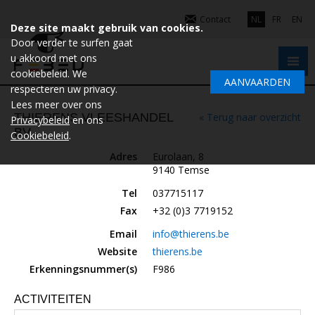
Contact
NL
FR
EN
Deze site maakt gebruik van cookies.
Door verder te surfen gaat
u akkoord met ons
cookiebeleid. We
AANVAARDEN
respecteren uw privacy.
Lees meer over ons
THIERENS VLEESHANDEL
« Terug naar overzicht
Privacybeleid
en ons
BV
Cookiebeleid
.
Adres
Eurolaan, 8
9140 Temse
Tel
037715117
Fax
+32 (0)3 7719152
Email
info@thierens.be
Website
thierens.be
Erkenningsnummer(s)
F986
ACTIVITEITEN