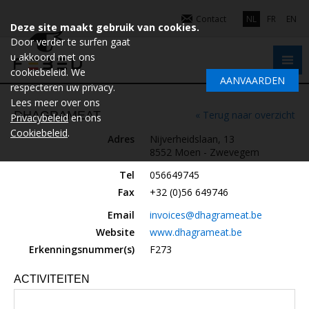
Contact
NL
FR
EN
Deze site maakt gebruik van cookies.
Door verder te surfen gaat
u akkoord met ons
cookiebeleid. We
AANVAARDEN
respecteren uw privacy.
Lees meer over ons
DHAGRAMEAT
« Terug naar overzicht
Privacybeleid
en ons
Cookiebeleid
.
Adres
Nijverheidslaan, 13
8552 Moen - Zwevegem
Tel
056649745
Fax
+32 (0)56 649746
Email
invoices@dhagrameat.be
Website
www.dhagrameat.be
Erkenningsnummer(s)
F273
ACTIVITEITEN