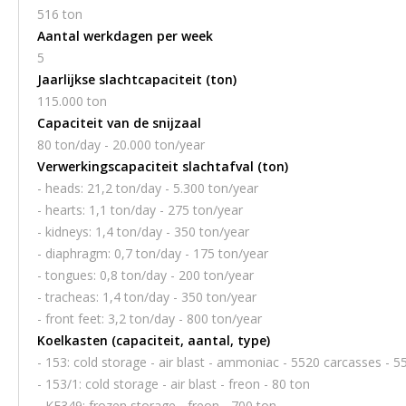
516 ton
Aantal werkdagen per week
5
Jaarlijkse slachtcapaciteit (ton)
115.000 ton
Capaciteit van de snijzaal
80 ton/day - 20.000 ton/year
Verwerkingscapaciteit slachtafval (ton)
- heads: 21,2 ton/day - 5.300 ton/year
- hearts: 1,1 ton/day - 275 ton/year
- kidneys: 1,4 ton/day - 350 ton/year
- diaphragm: 0,7 ton/day - 175 ton/year
- tongues: 0,8 ton/day - 200 ton/year
- tracheas: 1,4 ton/day - 350 ton/year
- front feet: 3,2 ton/day - 800 ton/year
Koelkasten (capaciteit, aantal, type)
- 153: cold storage - air blast - ammoniac - 5520 carcasses - 5
- 153/1: cold storage - air blast - freon - 80 ton
- KF349: frozen storage - freon - 700 ton