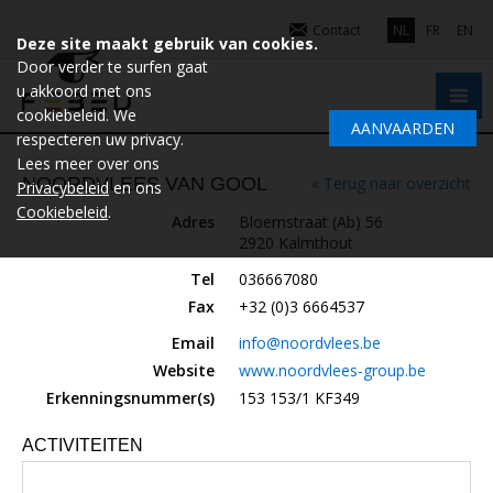
Contact
NL
FR
EN
Deze site maakt gebruik van cookies.
Door verder te surfen gaat
u akkoord met ons
cookiebeleid. We
AANVAARDEN
respecteren uw privacy.
Lees meer over ons
NOORDVLEES VAN GOOL
« Terug naar overzicht
Privacybeleid
en ons
Cookiebeleid
.
Adres
Bloemstraat (Ab) 56
2920 Kalmthout
Tel
036667080
Fax
+32 (0)3 6664537
Email
info@noordvlees.be
Website
www.noordvlees-group.be
Erkenningsnummer(s)
153 153/1 KF349
ACTIVITEITEN