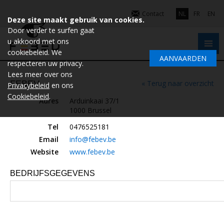
Contact
NL
FR
EN
Deze site maakt gebruik van cookies.
Door verder te surfen gaat
u akkoord met ons
cookiebeleid. We
AANVAARDEN
respecteren uw privacy.
Lees meer over ons
FEBEV
« Terug naar overzicht
Privacybeleid
en ons
Cookiebeleid
.
Adres
Arduinkaai 37/1
1000 Brussel
Tel
0476525181
Email
info@febev.be
Website
www.febev.be
BEDRIJFSGEGEVENS