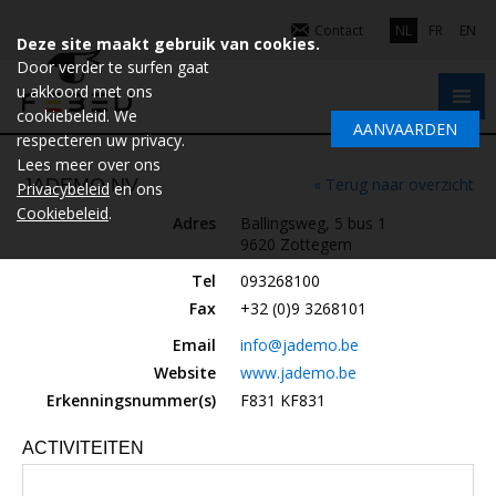
Contact
NL
FR
EN
Deze site maakt gebruik van cookies.
Door verder te surfen gaat
u akkoord met ons
cookiebeleid. We
AANVAARDEN
respecteren uw privacy.
Lees meer over ons
JADEMO NV
« Terug naar overzicht
Privacybeleid
en ons
Cookiebeleid
.
Adres
Ballingsweg, 5 bus 1
9620 Zottegem
Tel
093268100
Fax
+32 (0)9 3268101
Email
info@jademo.be
Website
www.jademo.be
Erkenningsnummer(s)
F831 KF831
ACTIVITEITEN