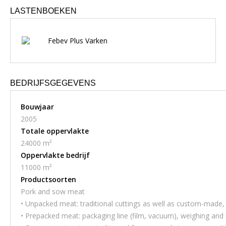
LASTENBOEKEN
Febev Plus Varken
BEDRIJFSGEGEVENS
Bouwjaar
2005
Totale oppervlakte
24000 m²
Oppervlakte bedrijf
11000 m²
Productsoorten
Pork and sow meat
• Unpacked meat: traditional cuttings as well as custom-made,
• Prepacked meat: packaging line (film, vacuum), weighing and l