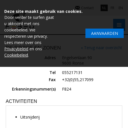
Contact
NL
FR
EN
Deze site maakt gebruik van cookies.
Door verder te surfen gaat
u akkoord met ons
cookiebeleid. We
AANVAARDEN
respecteren uw privacy.
Lees meer over ons
DE ROOSE EN ZONEN
« Terug naar overzicht
Privacybeleid
en ons
Cookiebeleid
.
Adres
Engelsenlaan 90
9600 Ronse
Tel
055217131
Fax
+32(0)55,217099
Erkenningsnummer(s)
F824
ACTIVITEITEN
Uitsnijderij