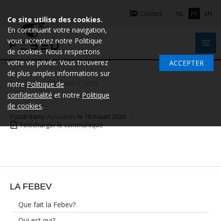
Contact
NL
FR
EN
Ce site utilise des cookies.
En continuant votre navigation,
vous acceptez notre Politique
de cookies. Nous respectons
votre vie privée. Vous trouverez
ACCEPTER
de plus amples informations sur
notre
POSTÉ LE: 18 MAART 2026
Politique de
confidentialité
et notre
Politique
de cookies
.
Posté dans:
Actualités
le 18 maart 2026
Télécharger le communiqué
LA FEBEV
Que fait la Febev?
Qui est qui?