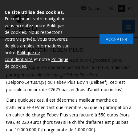
Contact
NL
FR
EN
Ce site utilise des cookies.
En continuant votre navigation,
vous acceptez notre Politique
de cookies. Nous respectons
votre vie privée. Vous trouverez
ACCEPTER
de plus amples informations sur
PARTICIPATION FEBEV PLUS
notre
Politique de
confidentialité
et notre
Politique
Si un abattoir, un atelier de découpe ou un grossiste (sans
de cookies
.
activité physique) ne souhaite pas s'affilier à FEBEV, mais veut
participer au cahier de charge Febev Plus Porc
(Belpork/Certus/QS) ou Febev Plus Bovin (Belbeef), ceci est
possible à un prix de €2675 par an (frais d'audit non inclus).
Dans quelques cas, il est désormais meilleur marché de
s'affilier à FEBEV en tant que membre, vu que la participation à
un cahier de charge Febev Plus sera facturé à 550 euros (hors
tva), et 220 euros (hors tva) si le chiffre d’affaires est plus bas
que 10.000.000 € (marge brute de 1.000.000).