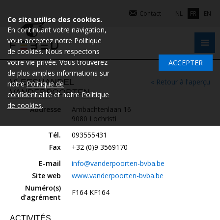
Contact
NL
FR
EN
Ce site utilise des cookies.
En continuant votre navigation,
vous acceptez notre Politique
de cookies. Nous respectons
votre vie privée. Vous trouverez
ACCEPTER
de plus amples informations sur
VLEESHANDEL
« Retour à l'aperçu
notre
Politique de
VANDERPOORTEN
confidentialité
et notre
Politique
de cookies
.
Addresse
Ambachtenlaan 16
9080 Lochristi
Tél.
093555431
Fax
+32 (0)9 3569170
E-mail
info@vanderpoorten-bvba.be
Site web
www.vanderpoorten-bvba.be
Numéro(s)
F164 KF164
d’agrément
ACTIVITÉS