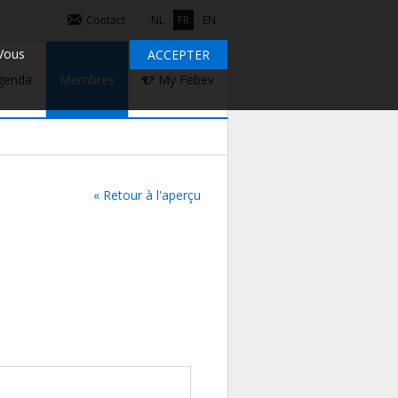
Contact
NL
FR
EN
 Vous
ACCEPTER
genda
Membres
My Febev
« Retour à l'aperçu