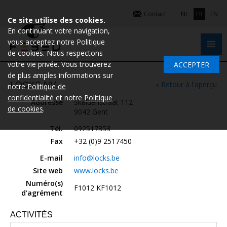
Contact
NL
FR
EN
Ce site utilise des cookies.
En continuant votre navigation,
vous acceptez notre Politique
de cookies. Nous respectons
votre vie privée. Vous trouverez
ACCEPTER
de plus amples informations sur
LOCKS NV
« Retour à l'aperçu
notre
Politique de
confidentialité
et notre
Politique
Addresse
Skaldenstraat 112
de cookies
.
9042 Gent
Tél.
092517353
Fax
+32 (0)9 2517450
E-mail
info@locks.be
Site web
www.locks.be
Numéro(s)
F1012 KF1012
d’agrément
ACTIVITÉS