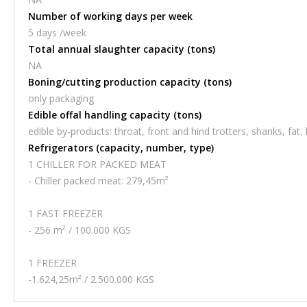
Number of working days per week
5 days /week
Total annual slaughter capacity (tons)
NA
Boning/cutting production capacity (tons)
only packaging
Edible offal handling capacity (tons)
edible by-products: throat, front and hind trotters, shanks, fat, 
Refrigerators (capacity, number, type)
1 CHILLER FOR PACKED MEAT
- Chiller packed meat: 279,45m²
1 FAST FREEZER
- 256 m² / 100.000 KGS
1 FREEZER
-1.624,25m² / 2.500.000 KGS